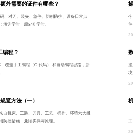
景额外需要的证件有哪些？
 代码、对刀、装夹、急停、切削防护、设备日常点
今
培训学时一般≥40 学时。
件
20
工编程？
容，覆盖手工编程（G 代码） 和自动编程思路，新
接
。
境
20
差规避方法（一）
来自机床、工装、刀具、工艺、操作、环境六大维
机
用防控措施，兼顾实操与原理。
工
介
20