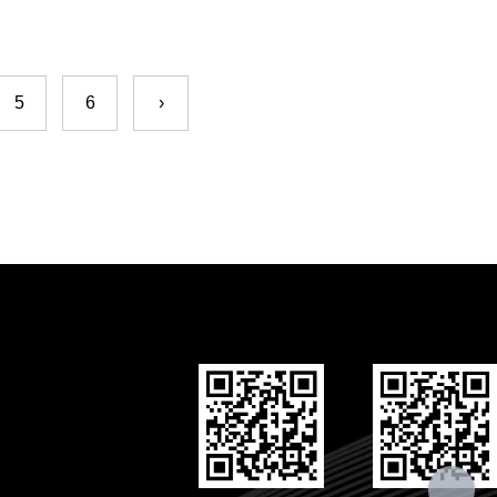
5
6
›