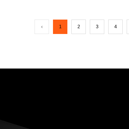
‹
1
2
3
4