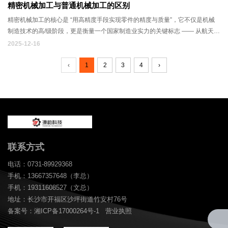
精密机械加工与普通机械加工的区别
精密机械加工的核心是 “用高精度手段实现零件的精度与质量”，它不仅是机械
制造技术的高/级阶段，更是衡量一个国家制造业实力的关键标志 —— 从航天飞
机到手机芯片，从医疗设备到高/端机床，其背后都离不开精密机械加工的支
2025-12-16
撑。
‹
1
2
3
4
›
联系方式
电话：0731-89929368
手机：13667357648（李总）
手机：19311608527（文总）
地址：长沙市开福区沙坪街道竹安村76号
备案号：湘ICP备17000264号-1
营业执照