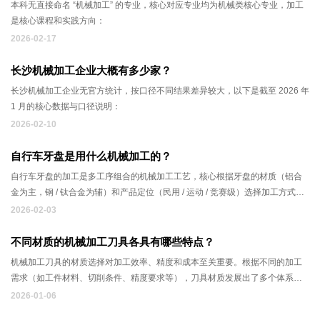
本科无直接命名 “机械加工” 的专业，核心对应专业均为机械类核心专业，加工
是核心课程和实践方向：
2026-02-17
长沙机械加工企业大概有多少家？
长沙机械加工企业无官方统计，按口径不同结果差异较大，以下是截至 2026 年
1 月的核心数据与口径说明：
2026-02-10
自行车牙盘是用什么机械加工的？
自行车牙盘的加工是多工序组合的机械加工工艺，核心根据牙盘的材质（铝合
金为主，钢 / 钛合金为辅）和产品定位（民用 / 运动 / 竞赛级）选择加工方式，
从毛坯到成品会结合锻造 / 铸造、车削、铣削、钻孔、磨削、冲压等核心工艺，
2026-02-03
部分高精度款还会搭配CNC 五轴加工、滚齿 / 插齿，低端民用款则会用冲压 +
简易机加工简化流程。
不同材质的机械加工刀具各具有哪些特点？
机械加工刀具的材质选择对加工效率、精度和成本至关重要。根据不同的加工
需求（如工件材料、切削条件、精度要求等），刀具材质发展出了多个体系。
以下是主流的刀具材质及其特点和应用：
2026-01-06