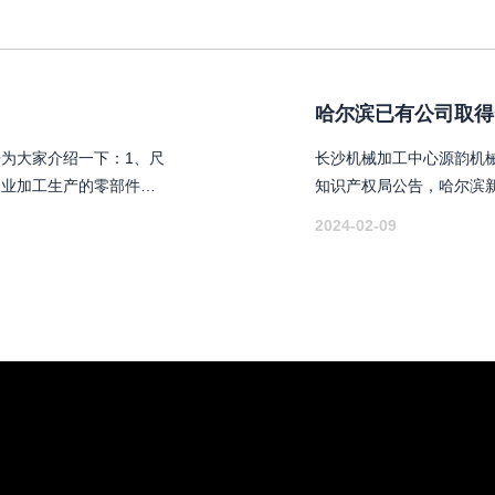
哈尔滨已有公司取得
为大家介绍一下：1、尺
长沙机械加工中心源韵机械
企业加工生产的零部件在
知识产权局公告，哈尔滨
围内，都属于合格产品，
夹持装置“，授权公告号CN2
2024-02-09