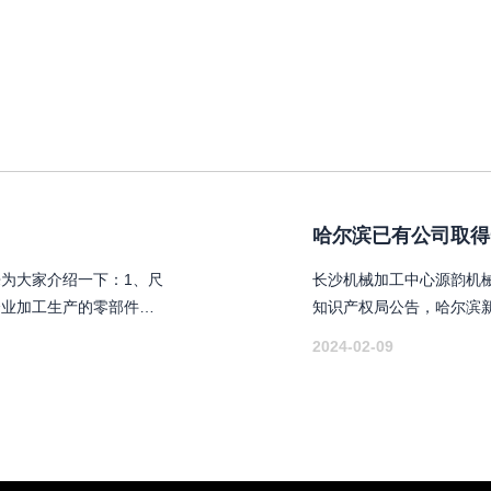
哈尔滨已有公司取得
为大家介绍一下：1、尺
长沙机械加工中心源韵机械
企业加工生产的零部件在
知识产权局公告，哈尔滨
围内，都属于合格产品，
夹持装置“，授权公告号CN2
2024-02-09