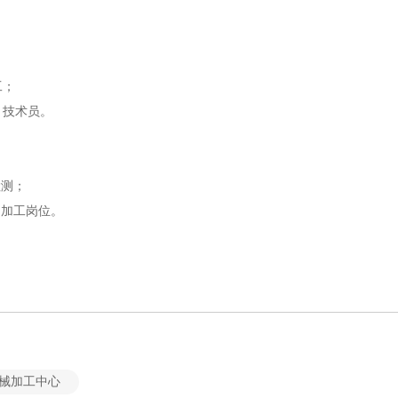
工；
 技术员。
检测；
的加工岗位。
械加工中心