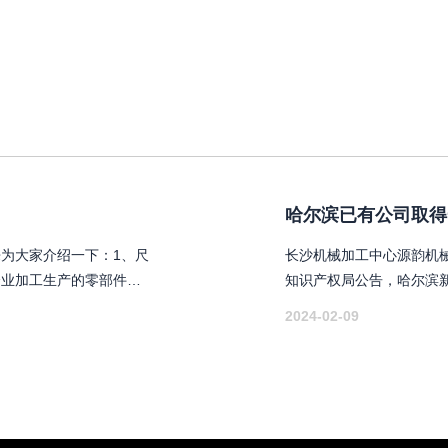
哈尔滨已有公司取得
为大家介绍一下：1、尺
长沙机械加工中心源韵机械
企业加工生产的零部件在
知识产权局公告，哈尔滨
围内，都属于合格产品，
夹持装置“，授权公告号CN2
2024-02-09