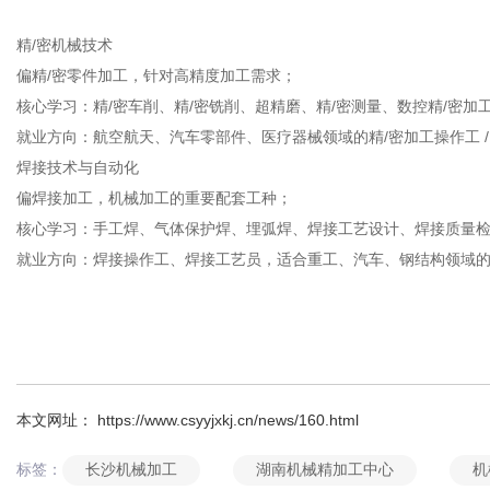
精/密机械技术
偏精/密零件加工，针对高精度加工需求；
核心学习：精/密车削、精/密铣削、超精磨、精/密测量、数控精/密加
就业方向：航空航天、汽车零部件、医疗器械领域的精/密加工操作工 /
焊接技术与自动化
偏焊接加工，机械加工的重要配套工种；
核心学习：手工焊、气体保护焊、埋弧焊、焊接工艺设计、焊接质量
就业方向：焊接操作工、焊接工艺员，适合重工、汽车、钢结构领域
本文网址： https://www.csyyjxkj.cn/news/160.html
长沙机械加工
湖南机械精加工中心
机
标签：