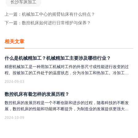
长沙车床加工
上一篇：
机械加工中心的摇臂钻床有什么特点？
下一篇：
数控机床如何进行日常维护与保养？
相关文章
什么是机械精加工？机械精加工主要涉及哪些行业？
精密机械加工是一种用加工机械对工件的外形尺寸或性能进行改变的过
程。按被加工的工件处于的温度状态﹐分为冷加工和热加工。冷加工按
加工方式的差别可分为切削加工和压力加工。热加工常见有热处理﹐锻
2024-09-03
造﹐铸造和焊接。如用精细切削的方式使加工表面达到较高的精度和表
面质量，如精车、精刨、精铰、精磨、精铣等，精加工一般是蕞终加
数控机床有着怎样的发展历程？
工。
数控机床的发展历程是一个不断创新和进步的过程，随着科技的不断发
展，数控机床的性能和功能将不断提升，为制造业的发展提供更强大的
支持。
2024-10-09